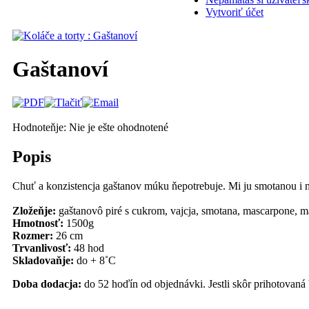
Vytvoriť účet
Gaštanoví
Hodnoteňje: Nie je ešte ohodnotené
Popis
Chuť a konzistencja gaštanov múku ňepotrebuje. Mi ju smotanou 
Zložeňje:
gaštanovô piré s cukrom, vajcja, smotana, mascarpone, ma
Hmotnosť:
1500g
Rozmer:
26 cm
Trvanlivosť:
48 hod
Skladovaňje:
do + 8˚C
Doba dodacja:
do 52 hoďín od objednávki. Jestli skôr prihotovan