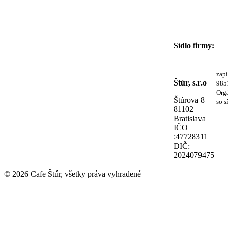
Sídlo firmy:
zapí
Štúr, s.r.o
985
Orgá
Štúrova 8
so s
81102
Bratislava
IČO
:47728311
DIČ:
2024079475
© 2026 Cafe Štúr, všetky práva vyhradené