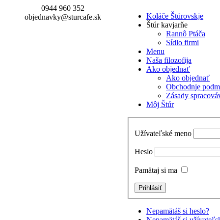
0944 960 352
Koláče Štúrovskje
objednavky@sturcafe.sk
Štúr kavjarňe
Rannô Ptáča
Sídlo firmi
Menu
Naša filozofija
Ako objednať
Ako objednať
Obchodnje podm
Zásady spracová
Môj Štúr
Užívateľské meno
Heslo
Pamätaj si ma
Nepamätáš si heslo?
Nepamätáš si užívateľ