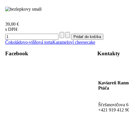
39,00 €
s DPH
Čokoládovo-višňová torta
Karameloví cheesecake
Facebook
Kontakty
Kaviareň Rann
Ptáča
Šťefanovičova 6
+421 919 412 9