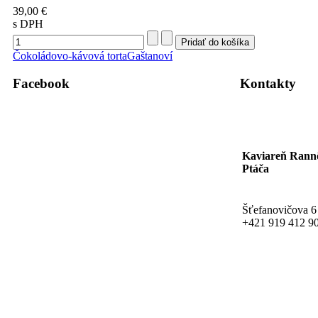
39,00 €
s DPH
Čokoládovo-kávová torta
Gaštanoví
Facebook
Kontakty
Kaviareň Rann
Ptáča
Šťefanovičova 6
+421 919 412 9