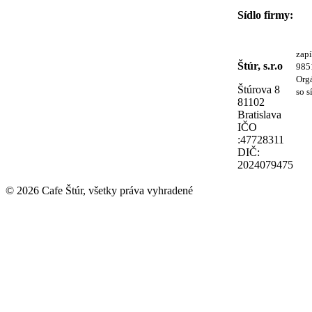
Sídlo firmy:
zapí
Štúr, s.r.o
985
Orgá
Štúrova 8
so s
81102
Bratislava
IČO
:47728311
DIČ:
2024079475
© 2026 Cafe Štúr, všetky práva vyhradené