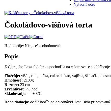
Vytvoriť účet
Čokoládovo-višňová torta
Hodnoteňje: Nie je ešte ohodnotené
Popis
Z Čjernjeho Lesa tá dobrota pochoďí a na celom sveťe si oblúbenje 
Zložeňje:
višňe, rum, múka, cukor, kakao, vajíčka, šlahačka, masca
Hmotnosť:
2100g
Rozmer:
23 cm
Trvanlivosť:
48 hod
Skladovaňje:
do + 8˚C
Doba dodacja:
do 52 hoďín od objednávki. Jestli skôr prihotovan