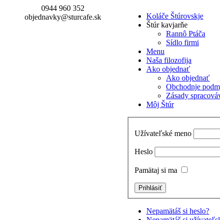
0944 960 352
Koláče Štúrovskje
objednavky@sturcafe.sk
Štúr kavjarňe
Rannô Ptáča
Sídlo firmi
Menu
Naša filozofija
Ako objednať
Ako objednať
Obchodnje podm
Zásady spracová
Môj Štúr
Užívateľské meno
Heslo
Pamätaj si ma
Nepamätáš si heslo?
Nepamätáš si užívateľ